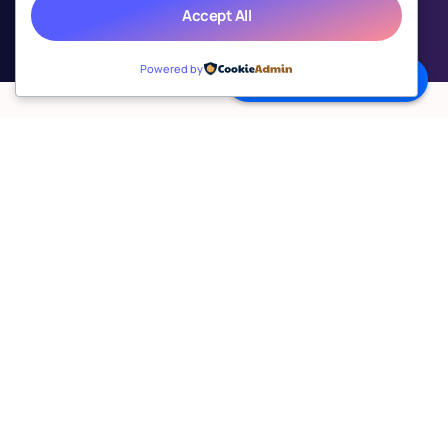
Accept All
Powered by
Prendre rendez-vous
powered by Calendly
GI AVOCAT
J'accompagne les
entrepreneurs,
dirigeants et créateurs
dans la
sécurisation juridique de leurs
projets.
Développer un projet implique de prendre, dès les
premières étapes, des décisions juridiques
stratégiques qui peuvent avoir un impact durable sur
votre activité.