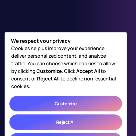
We respect your privacy
Guillaume
Cookies help us improve your experience,
Giacomoni
deliver personalized content, and analyze
traffic. You can choose which cookies to allow
Avocat en droit des affaires et propriété
by clicking
Customize
. Click
Accept All
to
consent or
Reject All
to decline non-essential
intellectuelle à Nice
cookies.
Je vous aide à protéger votre activité, vos
créations et vos intérêts juridiques, avec une
Customize
approche claire et durable.
Prendre Rendez-Vous
Reject All
07 49 10 84 55